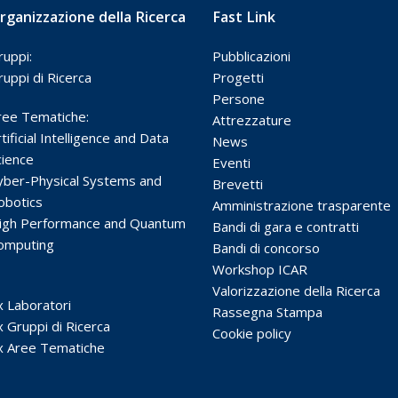
rganizzazione della Ricerca
Fast Link
ruppi:
Pubblicazioni
ruppi di Ricerca
Progetti
Persone
ree Tematiche:
Attrezzature
tificial Intelligence and Data
News
cience
Eventi
yber-Physical Systems and
Brevetti
obotics
Amministrazione trasparente
igh Performance and Quantum
Bandi di gara e contratti
omputing
Bandi di concorso
Workshop ICAR
Valorizzazione della Ricerca
x Laboratori
Rassegna Stampa
x Gruppi di Ricerca
Cookie policy
x Aree Tematiche