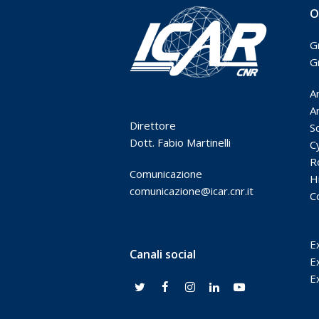
O
G
G
A
Ar
Direttore
S
Dott. Fabio Martinelli
C
R
Comunicazione
H
comunicazione@icar.cnr.it
C
E
Canali social
E
E