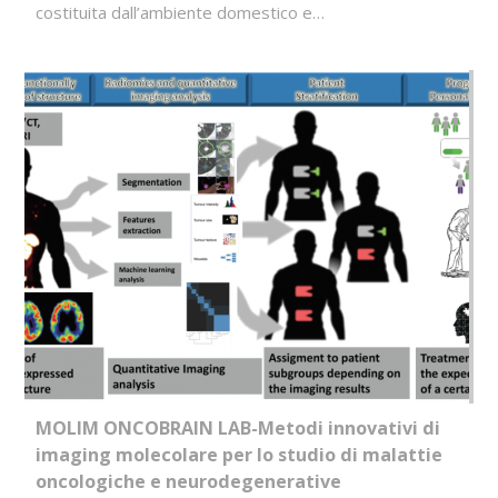
costituita dall’ambiente domestico e…
MOLIM ONCOBRAIN LAB-Metodi innovativi di
imaging molecolare per lo studio di malattie
oncologiche e neurodegenerative