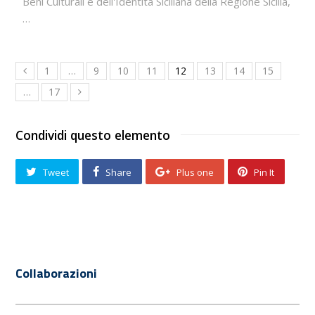
Beni Culturali e dell'Identità Siciliana della Regione Sicilia,
…
1
…
9
10
11
12
13
14
15
…
17
Condividi questo elemento
Tweet
Share
Plus one
Pin It
Collaborazioni