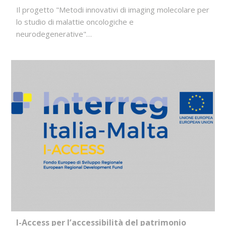
Il progetto "Metodi innovativi di imaging molecolare per
lo studio di malattie oncologiche e
neurodegenerative"…
I-Access per l’accessibilità del patrimonio