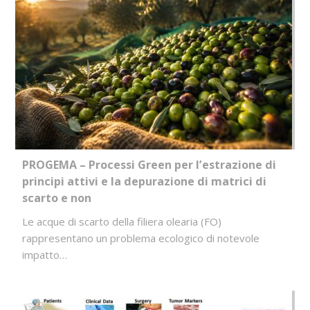
PROGEMA – Processi Green per l’estrazione di
principi attivi e la depurazione di matrici di
scarto e non
Le acque di scarto della filiera olearia (FO)
rappresentano un problema ecologico di notevole
impatto…