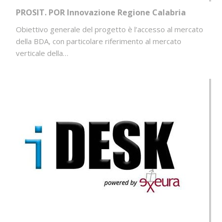
PROSIT. POR Innovazione Regione Calabria
Obiettivo generale del progetto è l’accesso al mercato
della BDA, con particolare riferimento al mercato
verticale della…