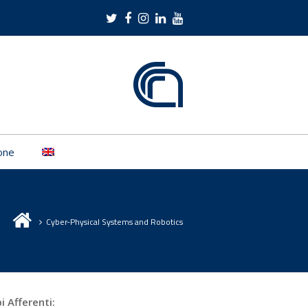
Twitter
Facebook
Instagram
LinkedIn
Youtube
one
Cyber-Physical Systems and Robotics
i Afferenti: