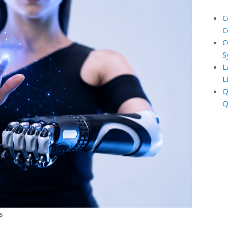
C
C
C
S
L
L
Q
Q
s