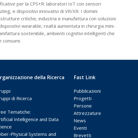
ificative per la CPS+R: laboratori IoT con sensori
ng, e dispositivi innovativi di VR/XR. I domini
astrutture critiche, industria e manufattura con soluzioni
ispositivi wearable, realtà aumentata in chirurgia mini-
ifattura sostenibile, ambienti cognitivi intelligenti che
 consumi.
rganizzazione della Ricerca
Fast Link
ruppi:
Pubblicazioni
ruppi di Ricerca
Progetti
Persone
ree Tematiche:
Attrezzature
tificial Intelligence and Data
News
cience
Eventi
yber-Physical Systems and
Brevetti