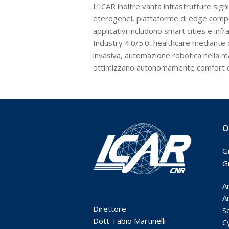
L’ICAR inoltre vanta infrastrutture sign
eterogenei, piattaforme di edge computi
applicativi includono smart cities e infr
Industry 4.0/5.0, healthcare mediante d
invasiva, automazione robotica nella man
ottimizzano autonomamente comfort e
O
G
G
A
Ar
Direttore
S
Dott. Fabio Martinelli
C