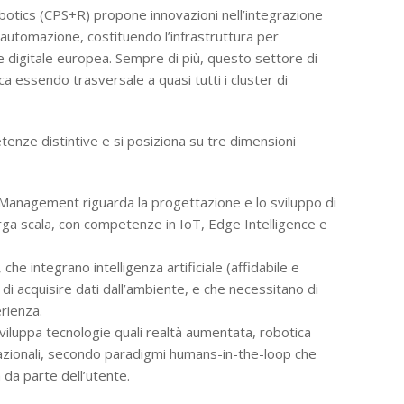
otics (CPS+R) propone innovazioni nell’integrazione
 e automazione, costituendo l’infrastruttura per
e digitale europea. Sempre di più, questo settore di
 essendo trasversale a quasi tutti i cluster di
tenze distintive e si posiziona su tre dimensioni
t Management riguarda la progettazione e lo sviluppo di
arga scala, con competenze in IoT, Edge Intelligence e
he integrano intelligenza artificiale (affidabile e
o di acquisire dati dall’ambiente, e che necessitano di
erienza.
iluppa tecnologie quali realtà aumentata, robotica
sazionali, secondo paradigmi humans-in-the-loop che
 da parte dell’utente.