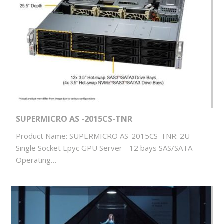
SUPERMICRO AS -2015CS-TNR
Product Name: SUPERMICRO AS-2015CS-TNR: 2U
Single Socket Epyc GPU Server - 12 bays SAS/SATA
Operating…