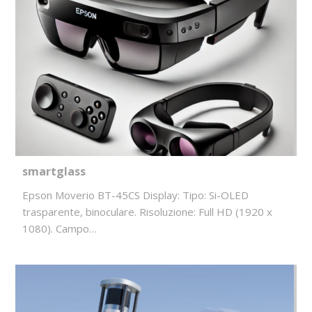
smartglass
Epson Moverio BT-45CS Display: Tipo: Si-OLED
trasparente, binoculare. Risoluzione: Full HD (1920 x
1080). Campo…