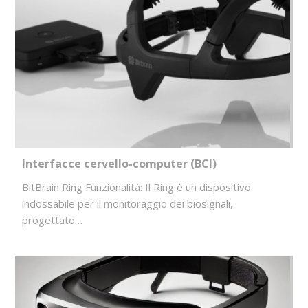
Interfacce cervello-computer (BCI)
BitBrain Ring Funzionalità: Il Ring è un dispositivo
indossabile per il monitoraggio dei biosignali,
progettato…