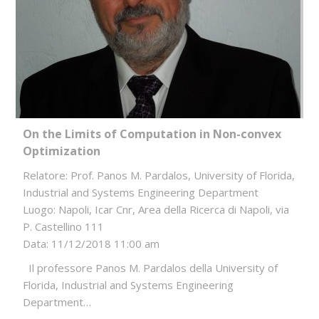
On the Limits of Computation in Non-convex
Optimization
Relatore: Prof. Panos M. Pardalos, University of Florida,
Industrial and Systems Engineering Department
Luogo: Napoli, Icar Cnr, Area della Ricerca di Napoli, via
P. Castellino 111
Data: 11/12/2018 11:00 am
Il professore Panos M. Pardalos della University of
Florida, Industrial and Systems Engineering
Department…