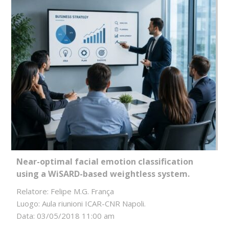
Near-optimal facial emotion classification
using a WiSARD-based weightless system.
Relatore: Felipe M.G. França
Luogo: Aula riunioni ICAR-CNR Napoli.
Data: 03/05/2018 11:00 am