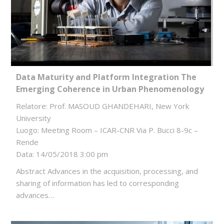
Data Maturity and Platform Integration The
Emerging Coherence in Urban Phenomenology
Relatore: Prof. MASOUD GHANDEHARI, New York
University
Luogo: Meeting Room – ICAR-CNR Via P. Bucci 8-9c –
Rende
Data: 14/05/2018 3:00 pm
Abstract Advances in the acquisition, processing, and
sharing of information has led to corresponding
advances…