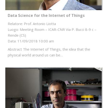
Data Science for the Internet of Things
Relatore: Prof. Antonio Liotta
Luogo: Meeting Room – ICAR-CNR Via P. Bucci 8-9 c –
Rende (CS)
Data: 11/09/2018 10:00 am
Abstract The Internet of Things, the idea that the
physical world around us can be…