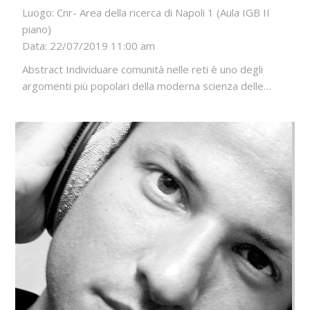
Luogo: Cnr- Area della ricerca di Napoli 1 (Aula IGB II
piano)
Data: 22/07/2019 11:00 am
Abstract Individuare comunità nelle reti è uno degli
argomenti più popolari della moderna scienza delle…