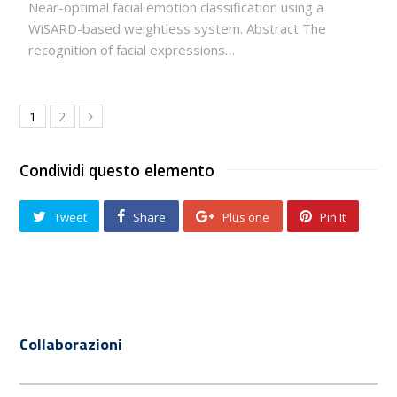
Near-optimal facial emotion classification using a
WiSARD-based weightless system. Abstract The
recognition of facial expressions…
1
2
Condividi questo elemento
Tweet
Share
Plus one
Pin It
Collaborazioni