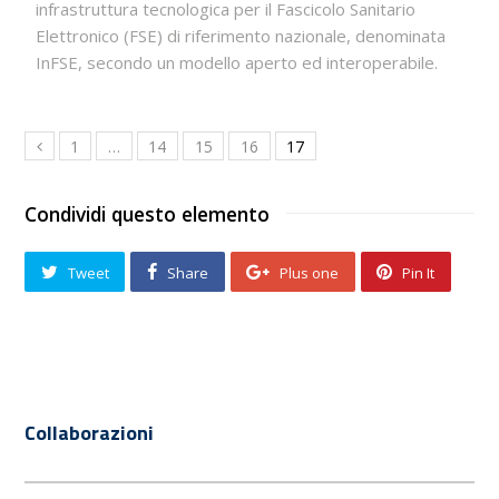
infrastruttura tecnologica per il Fascicolo Sanitario
Elettronico (FSE) di riferimento nazionale, denominata
InFSE, secondo un modello aperto ed interoperabile.
1
…
14
15
16
17
Condividi questo elemento
Tweet
Share
Plus one
Pin It
Collaborazioni