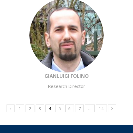
GIANLUIGI FOLINO
Research Director
1
2
3
4
5
6
7
…
14