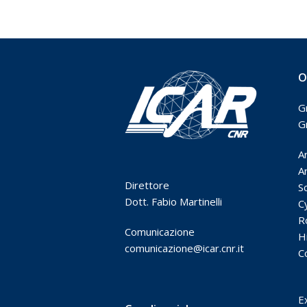
O
G
G
A
Ar
Direttore
S
Dott. Fabio Martinelli
C
R
Comunicazione
H
comunicazione@icar.cnr.it
C
E