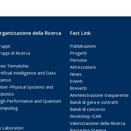
rganizzazione della Ricerca
Fast Link
ruppi:
Pubblicazioni
ruppi di Ricerca
Progetti
Persone
ree Tematiche:
Attrezzature
tificial Intelligence and Data
News
cience
Eventi
yber-Physical Systems and
Brevetti
obotics
Amministrazione trasparente
igh Performance and Quantum
Bandi di gara e contratti
omputing
Bandi di concorso
Workshop ICAR
Valorizzazione della Ricerca
x Laboratori
Rassegna Stampa