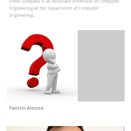
Ester Zumpano is an Associate Professor of Computer
Engineering at the Department of Computer
Engineering,…
Fantini Alessia