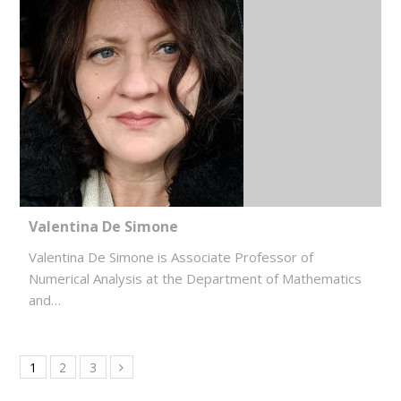
Valentina De Simone
Valentina De Simone is Associate Professor of
Numerical Analysis at the Department of Mathematics
and…
1
2
3