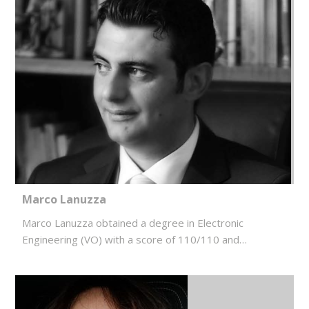
Marco Lanuzza
Marco Lanuzza obtained a degree in Electronic
Engineering (VO) with a score of 110/110 and…