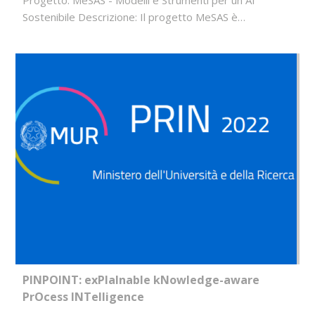
Progetto: MeSAS - Modelli e Strumenti per un AI
Sostenibile Descrizione: Il progetto MeSAS è…
PINPOINT: exPlaInable kNowledge-aware
PrOcess INTelligence