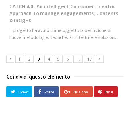
CATCH 4.0 : An intelligent Consumer – centric
Approach To manage engagements, Contents
& insigHt
Il progetto ha avuto come oggetto la definizione di
nuove metodologie, tecniche, architetture e soluzioni…
1
2
3
4
5
6
…
17
Condividi questo elemento
Tweet
Share
Plus one
Pin It