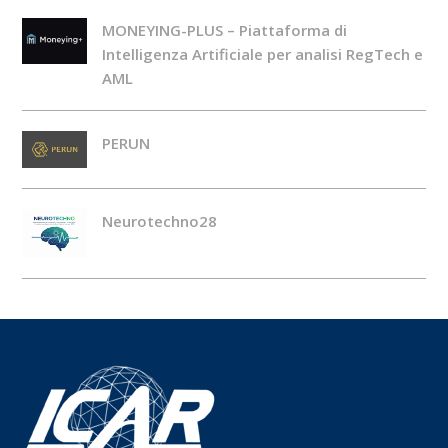
MONEYING-PLUS – Piattaforma di
Intelligenza Artificiale per analisi RegTech e
AML
PERUN
Neurotechno28