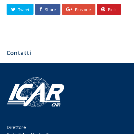
Tweet
Share
Plus one
Pin It
Contatti
Direttore