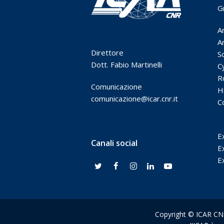
G
A
Ar
Direttore
S
Dott. Fabio Martinelli
C
R
Comunicazione
H
comunicazione@icar.cnr.it
C
E
Canali social
E
E
Copyright © ICAR CNR 