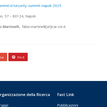
summit.it/security-summit-napoli-2025
lio, 57 – 80124, Napoli
o Martinelli
, fabio.martinelli[at]icar.cnr.it
one
Pin It
rganizzazione della Ricerca
Fast Link
ruppi:
Pubblicazioni