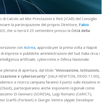
to di Calcolo ad Alte Prestazioni e Reti (ICAR) del Consiglio
unciare la partecipazione del proprio Direttore,
Fabio
025
, che si terrà il 23 settembre presso la
Città della
aborazione con
Astrea
, approda per la prima volta a Napoli
di imprese e pubbliche amministrazioni del Sud Italia circa i
intelligenza artificiale, cybercrime e Difesa Nazionale.
ne plenaria di apertura, dal titolo
“Innovazione, Istituzioni,
lizzazione e cybersecurity”
(SALA NEWTON, 09:00-11:00),
demico e ricerca campana faranno il punto sulle iniziative in
 (Clusit), parteciperanno anche esponenti regionali come
Massimo Di Gennaro (SORESA), Luigi Romano (CeRICT),
nio Scarfò (Fortinet) e Giorgio Ventre (Apple Developer