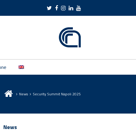
Twitter
Facebook
Instagram
LinkedIn
Youtube
one
News
Security Summit Napoli 2025
News