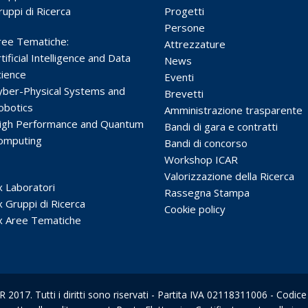
ruppi di Ricerca
Progetti
Persone
ree Tematiche:
Attrezzature
tificial Intelligence and Data
News
cience
Eventi
yber-Physical Systems and
Brevetti
obotics
Amministrazione trasparente
igh Performance and Quantum
Bandi di gara e contratti
omputing
Bandi di concorso
Workshop ICAR
Valorizzazione della Ricerca
x Laboratori
Rassegna Stampa
x Gruppi di Ricerca
Cookie policy
x Aree Tematiche
2017. Tutti i diritti sono riservati - Partita IVA 02118311006 - Codi