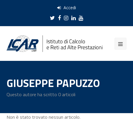
Accedi
Twitter
Facebook
Instagram
LinkedIn
Youtube
GIUSEPPE PAPUZZO
Questo autore ha scritto 0 articoli
Non è stato trovato nessun articolo.