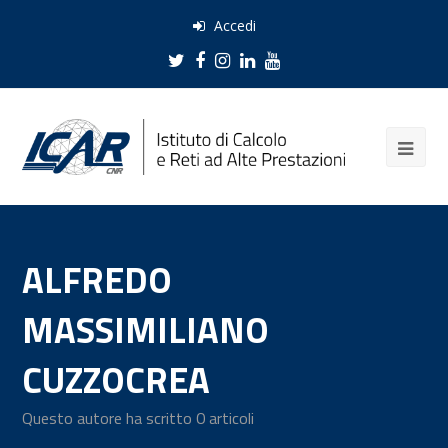
Accedi
Twitter
Facebook
Instagram
LinkedIn
Youtube
ALFREDO
MASSIMILIANO
CUZZOCREA
Questo autore ha scritto 0 articoli