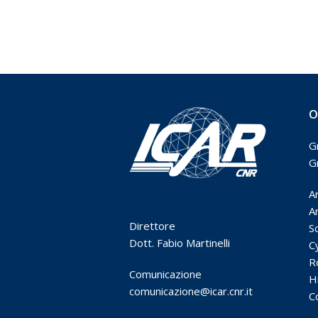
O
G
G
A
Ar
Direttore
S
Dott. Fabio Martinelli
C
R
Comunicazione
H
comunicazione@icar.cnr.it
C