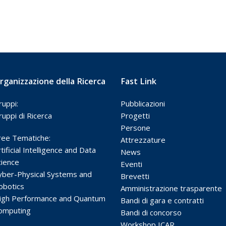
rganizzazione della Ricerca
Fast Link
ruppi:
Pubblicazioni
ruppi di Ricerca
Progetti
Persone
ree Tematiche:
Attrezzature
tificial Intelligence and Data
News
cience
Eventi
yber-Physical Systems and
Brevetti
obotics
Amministrazione trasparente
igh Performance and Quantum
Bandi di gara e contratti
omputing
Bandi di concorso
Workshop ICAR