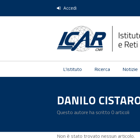
Accedi
L’istituto
Ricerca
Notizie
DANILO CISTAR
Questo autore ha scritto 0 articoli
Non è stato trovato nessun articolo.