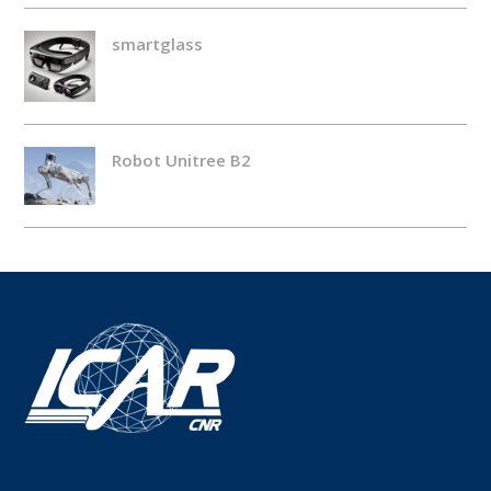
smartglass
Robot Unitree B2