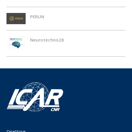
PERUN
Neurotechno28
Direttore