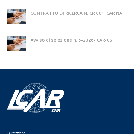
CONTRATTO DI RICERCA N. CR 001 ICAR NA
Avviso di selezione n. 5-2026-ICAR-CS
Direttore