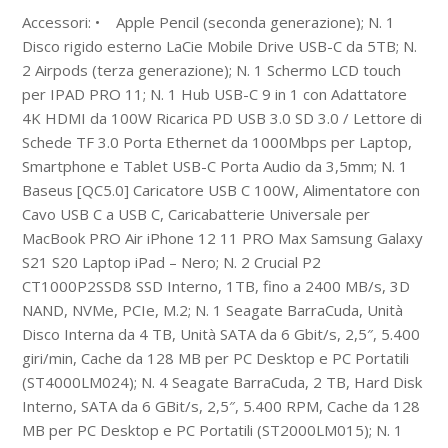
Accessori: • Apple Pencil (seconda generazione); N. 1
Disco rigido esterno LaCie Mobile Drive USB-C da 5TB; N.
2 Airpods (terza generazione); N. 1 Schermo LCD touch
per IPAD PRO 11; N. 1 Hub USB-C 9 in 1 con Adattatore
4K HDMI da 100W Ricarica PD USB 3.0 SD 3.0 / Lettore di
Schede TF 3.0 Porta Ethernet da 1000Mbps per Laptop,
Smartphone e Tablet USB-C Porta Audio da 3,5mm; N. 1
Baseus [QC5.0] Caricatore USB C 100W, Alimentatore con
Cavo USB C a USB C, Caricabatterie Universale per
MacBook PRO Air iPhone 12 11 PRO Max Samsung Galaxy
S21 S20 Laptop iPad – Nero; N. 2 Crucial P2
CT1000P2SSD8 SSD Interno, 1TB, fino a 2400 MB/s, 3D
NAND, NVMe, PCIe, M.2; N. 1 Seagate BarraCuda, Unità
Disco Interna da 4 TB, Unità SATA da 6 Gbit/s, 2,5″, 5.400
giri/min, Cache da 128 MB per PC Desktop e PC Portatili
(ST4000LM024); N. 4 Seagate BarraCuda, 2 TB, Hard Disk
Interno, SATA da 6 GBit/s, 2,5″, 5.400 RPM, Cache da 128
MB per PC Desktop e PC Portatili (ST2000LM015); N. 1