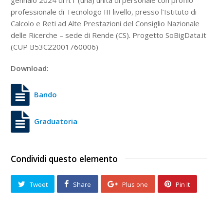
gennaio 2024 di n.1 (una) unità di personale con profilo
professionale di Tecnologo III livello, presso l’Istituto di
Calcolo e Reti ad Alte Prestazioni del Consiglio Nazionale
delle Ricerche – sede di Rende (CS). Progetto SoBigData.it
(CUP B53C22001760006)
Download:
Bando
Graduatoria
Condividi questo elemento
Tweet
Share
Plus one
Pin It