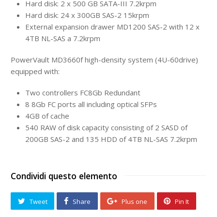
Hard disk: 2 x 500 GB SATA-III 7.2krpm
Hard disk: 24 x 300GB SAS-2 15krpm
External expansion drawer MD1200 SAS-2 with 12 x
4TB NL-SAS a 7.2krpm
PowerVault MD3660f high-density system (4U-60drive)
equipped with:
Two controllers FC8Gb Redundant
8 8Gb FC ports all including optical SFPs
4GB of cache
540 RAW of disk capacity consisting of 2 SASD of
200GB SAS-2 and 135 HDD of 4TB NL-SAS 7.2krpm
Condividi questo elemento
Tweet
Share
Plus one
Pin It