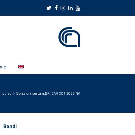
Twitter
Facebook
Instagram
LinkedIn
Youtube
one
oncorso
Borsa di ricerca n.BR ICAR 001 2025 NA
Bandi