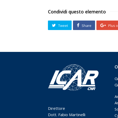
Condividi questo elemento
Tweet
Share
Plus 
O
G
G
A
Ar
Direttore
S
Dott. Fabio Martinelli
C