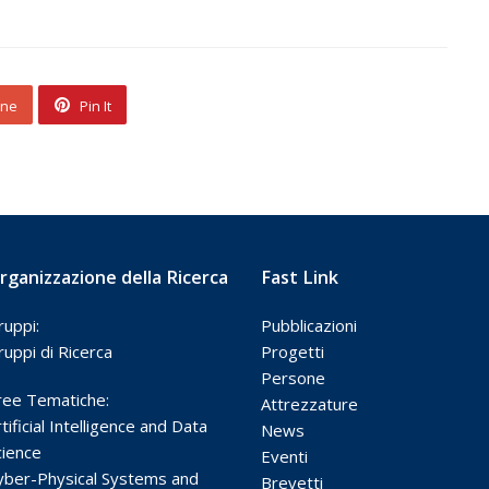
one
Pin It
rganizzazione della Ricerca
Fast Link
ruppi:
Pubblicazioni
ruppi di Ricerca
Progetti
Persone
ree Tematiche:
Attrezzature
tificial Intelligence and Data
News
cience
Eventi
yber-Physical Systems and
Brevetti