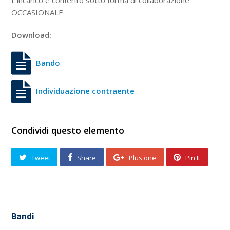
L’incarico è conferito sotto forma di collaborazione
OCCASIONALE
Download:
Bando
Individuazione contraente
Condividi questo elemento
Tweet
Share
Plus one
Pin It
Bandi