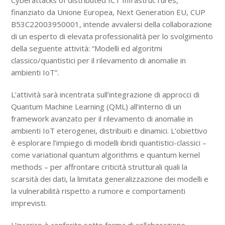
Cyberattacks of distributed ICT InfrastrucTures,
finanziato da Unione Europea, Next Generation EU, CUP
B53C22003950001, intende avvalersi della collaborazione
di un esperto di elevata professionalità per lo svolgimento
della seguente attività: “Modelli ed algoritmi
classico/quantistici per il rilevamento di anomalie in
ambienti IoT”.
L’attività sarà incentrata sull’integrazione di approcci di
Quantum Machine Learning (QML) all’interno di un
framework avanzato per il rilevamento di anomalie in
ambienti IoT eterogenei, distribuiti e dinamici. L’obiettivo
è esplorare l’impiego di modelli ibridi quantistici-classici –
come variational quantum algorithms e quantum kernel
methods – per affrontare criticità strutturali quali la
scarsità dei dati, la limitata generalizzazione dei modelli e
la vulnerabilità rispetto a rumore e comportamenti
imprevisti.